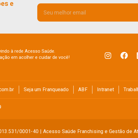
ões e
indo à rede Acesso Saúde.
fação em acolher e cuidar de você!
com.br
Seja um Franqueado
ABF
Intranet
Traba
9
013.531/0001-40 | Acesso Saúde Franchising e Gestão de Ati