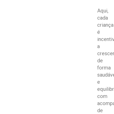
Aqui,
cada
criança
é
incenti
a
cresce
de
forma
saudáv
e
equilib
com
acomp
de