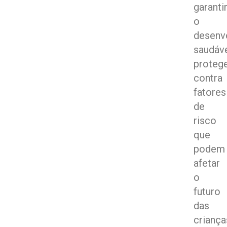
garanti
o
desenv
saudáve
proteg
contra
fatores
de
risco
que
podem
afetar
o
futuro
das
criança