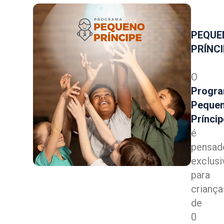
PEQUE
PRÍNC
O
Progr
Peque
Príncip
é
pensad
exclus
para
criança
de
0