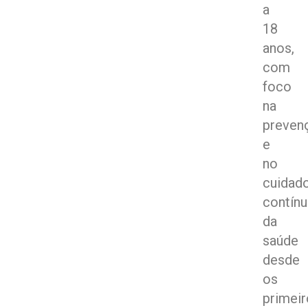
a
18
anos,
com
foco
na
preven
e
no
cuidad
contín
da
saúde
desde
os
primei