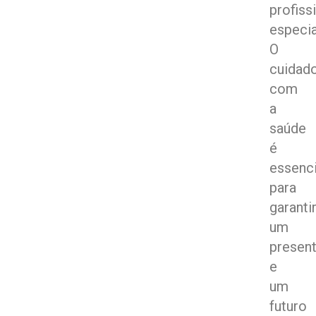
profiss
especia
O
cuidad
com
a
saúde
é
essenci
para
garanti
um
presen
e
um
futuro