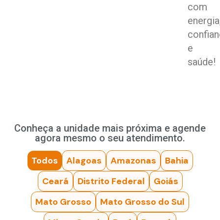
com
energia
confia
e
saúde!
Conheça a unidade mais próxima e agende
agora mesmo o seu atendimento.
Todos
Alagoas
Amazonas
Bahia
Ceará
Distrito Federal
Goiás
Mato Grosso
Mato Grosso do Sul