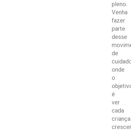
pleno.
Venha
fazer
parte
desse
movim
de
cuidado
onde
o
objetiv
é
ver
cada
criança
cresce