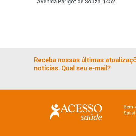
Avenida Parigot de Souza, 1452
Receba nossas últimas atualizaç
notícias. Qual seu e-mail?
Bem-v
Satis