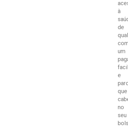
ace
à
saú
de
qua
co
um
pag
faci
e
par
que
ca
no
seu
bol