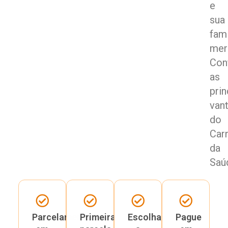
e
sua
famí
mer
Con
as
prin
van
do
Car
da
Saú
Parcelamento
Primeira
Escolha
Pague