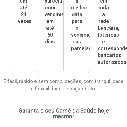
em
parcela
a
em
até
com
melhor
toda
24
vencimento
data
a
vezes
em
para
rede
até
o
bancária,
60
vencimento
lotéricas
dias
das
e
parcelas
correspond
bancários
autorizados
É fácil, rápido e sem complicações, com tranquilidade
e flexibilidade de pagamento.
Garanta o seu Carnê da Saúde hoje
mesmo!