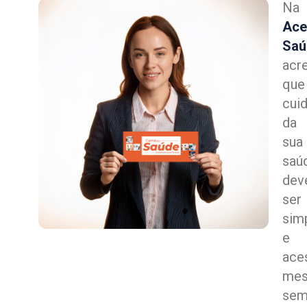
Na
Ace
Saú
acr
que
cui
da
sua
saú
dev
ser
sim
e
aces
me
se