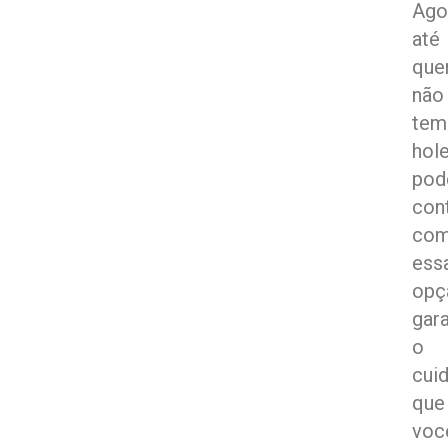
Ago
até
qu
não
tem
hole
pod
con
co
ess
opç
gar
o
cui
que
voc