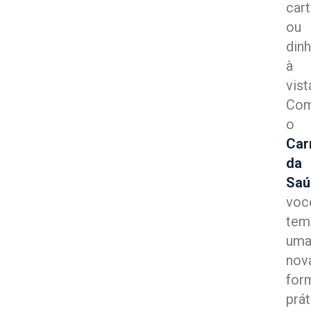
car
ou
dinh
à
vist
Co
o
Car
da
Saú
voc
tem
um
nov
for
prát