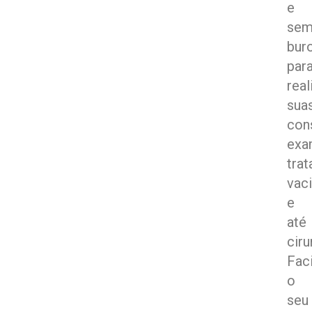
e
se
bur
par
real
sua
cons
exa
tra
vac
e
até
ciru
Fac
o
seu