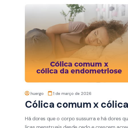
huergo
1 de março de 2026
Cólica comum x cólic
Há dores que o corpo sussurra e há dores q
licas menstruais desde cedo e crescem acred