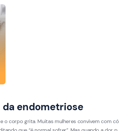
a da endometriose
ue o corpo grita. Muitas mulheres convivem com có
itando que “é normal sofrer”. Mas quando a dor p