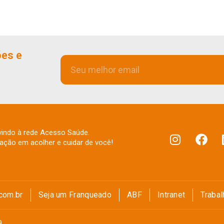
ões e
indo à rede Acesso Saúde.
fação em acolher e cuidar de você!
com.br
Seja um Franqueado
ABF
Intranet
Traba
9