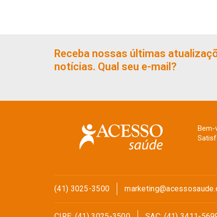
Receba nossas últimas atualizaç
notícias. Qual seu e-mail?
Bem-v
Satis
(41) 3025-3500
marketing@acessosaude.
CIRE: (41) 3025-3500
SAC: (41) 3411-569